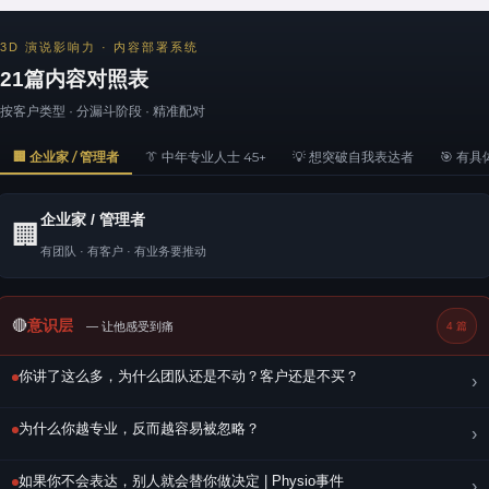
3D 演说影响力 · 内容部署系统
21篇内容对照表
按客户类型 · 分漏斗阶段 · 精准配对
🏢 企业家 / 管理者
👔 中年专业人士 45+
💡 想突破自我表达者
🎯 有
企业家 / 管理者
🏢
有团队 · 有客户 · 有业务要推动
🔴
意识层
— 让他感受到痛
4 篇
你讲了这么多，为什么团队还是不动？客户还是不买？
›
为什么你越专业，反而越容易被忽略？
›
如果你不会表达，别人就会替你做决定 | Physio事件
›