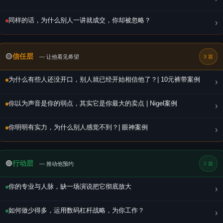
同样的话，为什么别人一讲就成交，你却被忽略？
›
🟡
信任层
— 让他看见希望
3 篇
为什么有些人还没开口，别人就已经开始相信他了？| 10元裤带案例
›
你以为声音是你的弱点，其实它是你最大的卖点 | Nigel案例
›
你明明有实力，为什么别人感觉不到？| 眼神案例
›
🟢
行动层
— 推动他预约
2 篇
你的专业与人脉，缺一场演说把它彻底放大
›
如何做少得多，运用数码杠杆战略，为你工作？
›